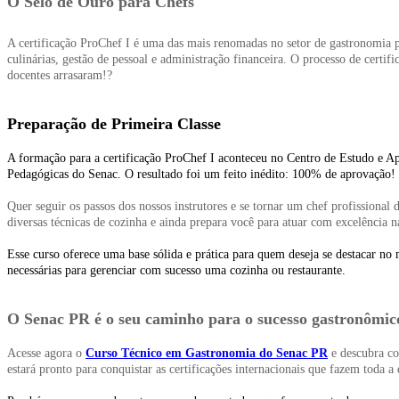
O Selo de Ouro para Chefs
A certificação ProChef I é uma das mais renomadas no setor de gastronomia pr
culinárias, gestão de pessoal e administração financeira. O processo de certif
docentes arrasaram!
?
Preparação de Primeira Classe
A formação para a certificação ProChef I aconteceu no Centro de Estudo e A
Pedagógicas do Senac. O resultado foi um feito inédito: 100% de aprovação! 
Quer seguir os passos dos nossos instrutores e se tornar um chef profissional
diversas técnicas de cozinha e ainda prepara você para atuar com excelência n
Esse curso oferece uma base sólida e prática para quem deseja se destacar no 
necessárias para gerenciar com sucesso uma cozinha ou restaurante.
O Senac PR é o seu caminho para o sucesso gastronômi
Acesse agora o
Curso Técnico em Gastronomia do Senac PR
e descubra co
estará pronto para conquistar as certificações internacionais que fazem toda a