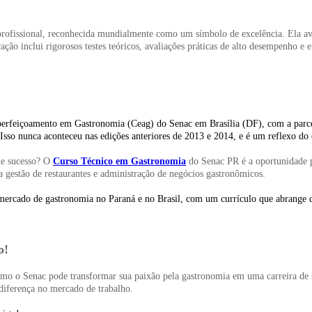
ofissional, reconhecida mundialmente como um símbolo de excelência. Ela avalia
icação inclui rigorosos testes teóricos, avaliações práticas de alto desempenho 
perfeiçoamento em Gastronomia (Ceag) do Senac em Brasília (DF), com a parcer
Isso nunca aconteceu nas edições anteriores de 2013 e 2014, e é um reflexo do
 de sucesso? O
Curso Técnico em Gastronomia
do Senac PR é a oportunidade p
a gestão de restaurantes e administração de negócios gastronômicos.
mercado de gastronomia no Paraná e no Brasil, com um currículo que abrange des
co!
mo o Senac pode transformar sua paixão pela gastronomia em uma carreira de 
 diferença no mercado de trabalho.