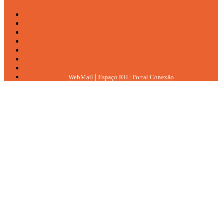
|
WebMail
Espaço RH
|
Portal Conexão