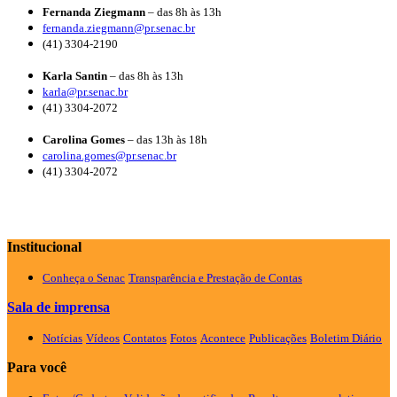
Fernanda Ziegmann
– das 8h às 13h
fernanda.ziegmann@pr.senac.br
(41) 3304-2190
Karla Santin
– das 8h às 13h
karla@pr.senac.br
(41) 3304-2072
Carolina Gomes
– das 13h às 18h
carolina.gomes@pr.senac.br
(41) 3304-2072
Institucional
Conheça o Senac
Transparência e Prestação de Contas
Sala de imprensa
Notícias
Vídeos
Contatos
Fotos
Acontece
Publicações
Boletim Diário
Para você