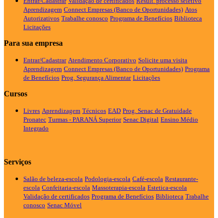
Entrar/Cadastrar
Validação de certificados
Result. processo seletivo
Aprendizagem
Connect Empresas (Banco de Oportunidades)
Atos
Autorizativos
Trabalhe conosco
Programa de Benefícios
Biblioteca
Licitações
Para sua empresa
Entrar/Cadastrar
Atendimento Corporativo
Solicite uma visita
Aprendizagem
Connect Empresas (Banco de Oportunidades)
Programa
de Benefícios
Prog. Segurança Alimentar
Licitações
Cursos
Livres
Aprendizagem
Técnicos
EAD
Prog. Senac de Gratuidade
Pronatec
Turmas - PARANÁ
Superior
Senac Digital
Ensino Médio
Integrado
Serviços
Salão de beleza-escola
Podologia-escola
Café-escola
Restaurante-
escola
Confeitaria-escola
Massoterapia-escola
Estetica-escola
Validação de certificados
Programa de Benefícios
Biblioteca
Trabalhe
conosco
Senac Móvel