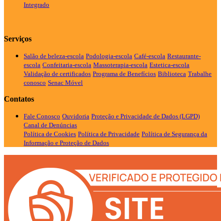
Integrado
Serviços
Salão de beleza-escola
Podologia-escola
Café-escola
Restaurante-
escola
Confeitaria-escola
Massoterapia-escola
Estetica-escola
Validação de certificados
Programa de Benefícios
Biblioteca
Trabalhe
conosco
Senac Móvel
Contatos
Fale Conosco
Ouvidoria
Proteção e Privacidade de Dados (LGPD)
Canal de Denúncias
Política de Cookies
Política de Privacidade
Política de Segurança da
Informação e Proteção de Dados