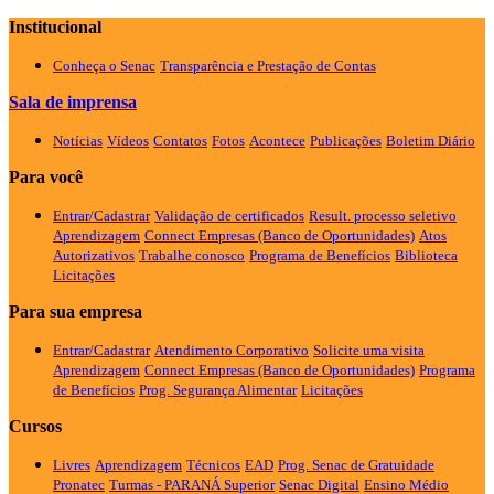
Institucional
Conheça o Senac
Transparência e Prestação de Contas
Sala de imprensa
Notícias
Vídeos
Contatos
Fotos
Acontece
Publicações
Boletim Diário
Para você
Entrar/Cadastrar
Validação de certificados
Result. processo seletivo
Aprendizagem
Connect Empresas (Banco de Oportunidades)
Atos
Autorizativos
Trabalhe conosco
Programa de Benefícios
Biblioteca
Licitações
Para sua empresa
Entrar/Cadastrar
Atendimento Corporativo
Solicite uma visita
Aprendizagem
Connect Empresas (Banco de Oportunidades)
Programa
de Benefícios
Prog. Segurança Alimentar
Licitações
Cursos
Livres
Aprendizagem
Técnicos
EAD
Prog. Senac de Gratuidade
Pronatec
Turmas - PARANÁ
Superior
Senac Digital
Ensino Médio