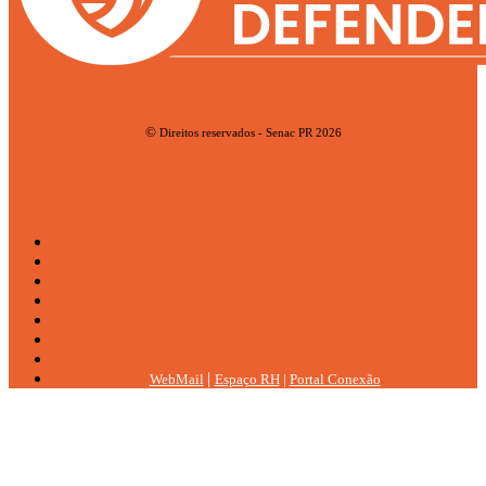
©
Direitos reservados - Senac PR 2026
|
WebMail
Espaço RH
|
Portal Conexão