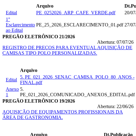
Arquivo
Dt.Pu
Edital
PE_0252026_ARP_CAFE_VERDE.pdf
20/07
1°
Esclarecimento
PE_25_2026_ESCLARECIMENTO_01.pdf
27/07
ao Edital
PREGÃO ELETRÔNICO 21/2026
Abertura: 07/07/26
REGISTRO DE PREÇOS PARA EVENTUAL AQUISIÇÃO DE
CAMISAS TIPO POLO PERSONALIZADAS.
Arquivo
5. PE_021_2026_SENAC_CAMISA_POLO_80_ANOS -
Edital
FINAL.pdf
Anexo
5.
1
PE_021_2026_COMUNICADO_ANEXOS_EDITAL.pdf
PREGÃO ELETRÔNICO 19/2026
Abertura: 22/06/26
AQUISIÇÃO DE EQUIPAMENTOS PROFISSIONAIS DA
ÁREA DE GASTRONOMIA.
Arquivo
Dt.Publicação