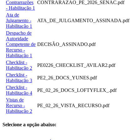
Contrarrazões
CONTRARAZAO_PE_2026_SENAC.pdf
- Habilitação 1
Ata de
Julgamento -
ATA_DE_JULGAMENTO_ASSINADA.pdf
Habilitação 1
Despacho de
Autoridade
Competente de
DECISÃO_ASSINADO.pdf
Recurso -
Habilitação 1
Checklist -
PE0226_CHECKLIST_AVILAR2.pdf
Habilitação 2
Checklist -
PE2_26_DOCS_YUNES.pdf
Habilitação 3
Checklist -
PE_02_26_DOCS_LOFTYFLEX_.pdf
Habilitação 4
Vistas de
Recurso -
PE_02_26_VISTA_RECURSO.pdf
Habilitação 2
Selecione a opção abaixo: