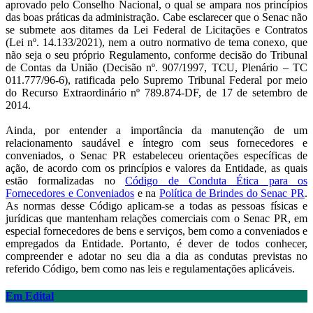
aprovado pelo Conselho Nacional, o qual se ampara nos princípios
das boas práticas da administração. Cabe esclarecer que o Senac não
se submete aos ditames da Lei Federal de Licitações e Contratos
(Lei nº. 14.133/2021), nem a outro normativo de tema conexo, que
não seja o seu próprio Regulamento, conforme decisão do Tribunal
de Contas da União (Decisão nº. 907/1997, TCU, Plenário – TC
011.777/96-6), ratificada pelo Supremo Tribunal Federal por meio
do Recurso Extraordinário nº 789.874-DF, de 17 de setembro de
2014.
Ainda, por entender a importância da manutenção de um
relacionamento saudável e íntegro com seus fornecedores e
conveniados, o Senac PR estabeleceu orientações específicas de
ação, de acordo com os princípios e valores da Entidade, as quais
estão formalizadas no
Código de Conduta Ética para os
Fornecedores e Conveniados
e na
Política de Brindes do Senac PR
.
As normas desse Código aplicam-se a todas as pessoas físicas e
jurídicas que mantenham relações comerciais com o Senac PR, em
especial fornecedores de bens e serviços, bem como a conveniados e
empregados da Entidade. Portanto, é dever de todos conhecer,
compreender e adotar no seu dia a dia as condutas previstas no
referido Código, bem como nas leis e regulamentações aplicáveis.
Em Edital