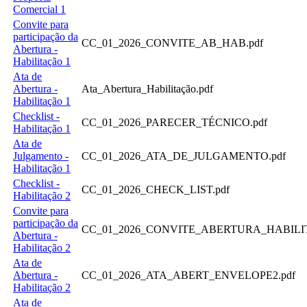
Comercial 1
Convite para
participação da
CC_01_2026_CONVITE_AB_HAB.pdf
Abertura -
Habilitação 1
Ata de
Abertura -
Ata_Abertura_Habilitação.pdf
Habilitação 1
Checklist -
CC_01_2026_PARECER_TÉCNICO.pdf
Habilitação 1
Ata de
Julgamento -
CC_01_2026_ATA_DE_JULGAMENTO.pdf
Habilitação 1
Checklist -
CC_01_2026_CHECK_LIST.pdf
Habilitação 2
Convite para
participação da
CC_01_2026_CONVITE_ABERTURA_HABILI
Abertura -
Habilitação 2
Ata de
Abertura -
CC_01_2026_ATA_ABERT_ENVELOPE2.pdf
Habilitação 2
Ata de