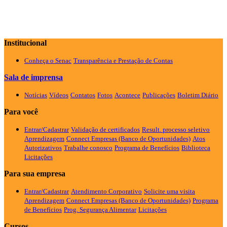
Institucional
Conheça o Senac
Transparência e Prestação de Contas
Sala de imprensa
Notícias
Vídeos
Contatos
Fotos
Acontece
Publicações
Boletim Diário
Para você
Entrar/Cadastrar
Validação de certificados
Result. processo seletivo
Aprendizagem
Connect Empresas (Banco de Oportunidades)
Atos
Autorizativos
Trabalhe conosco
Programa de Benefícios
Biblioteca
Licitações
Para sua empresa
Entrar/Cadastrar
Atendimento Corporativo
Solicite uma visita
Aprendizagem
Connect Empresas (Banco de Oportunidades)
Programa
de Benefícios
Prog. Segurança Alimentar
Licitações
Cursos