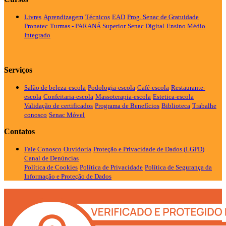
Livres
Aprendizagem
Técnicos
EAD
Prog. Senac de Gratuidade
Pronatec
Turmas - PARANÁ
Superior
Senac Digital
Ensino Médio
Integrado
Serviços
Salão de beleza-escola
Podologia-escola
Café-escola
Restaurante-
escola
Confeitaria-escola
Massoterapia-escola
Estetica-escola
Validação de certificados
Programa de Benefícios
Biblioteca
Trabalhe
conosco
Senac Móvel
Contatos
Fale Conosco
Ouvidoria
Proteção e Privacidade de Dados (LGPD)
Canal de Denúncias
Política de Cookies
Política de Privacidade
Política de Segurança da
Informação e Proteção de Dados