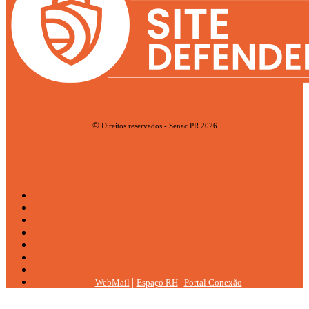
©
Direitos reservados - Senac PR 2026
|
WebMail
Espaço RH
|
Portal Conexão