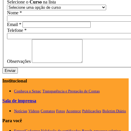
Selecione o
Curso
na lista
Nome
*
Email
*
Telefone
*
Observações
Institucional
Conheça o Senac
Transparência e Prestação de Contas
Sala de imprensa
Notícias
Vídeos
Contatos
Fotos
Acontece
Publicações
Boletim Diário
Para você
Entrar/Cadastrar
Validação de certificados
Result. processo seletivo