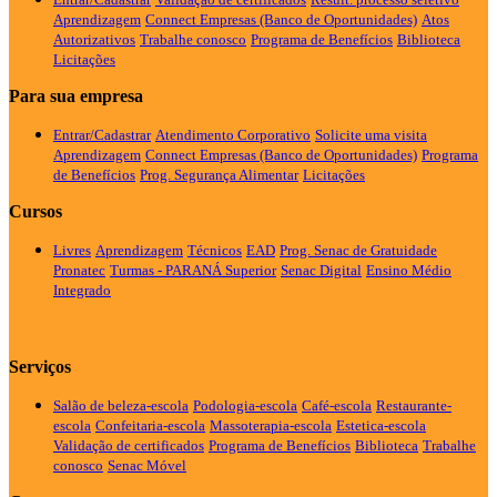
Aprendizagem
Connect Empresas (Banco de Oportunidades)
Atos
Autorizativos
Trabalhe conosco
Programa de Benefícios
Biblioteca
Licitações
Para sua empresa
Entrar/Cadastrar
Atendimento Corporativo
Solicite uma visita
Aprendizagem
Connect Empresas (Banco de Oportunidades)
Programa
de Benefícios
Prog. Segurança Alimentar
Licitações
Cursos
Livres
Aprendizagem
Técnicos
EAD
Prog. Senac de Gratuidade
Pronatec
Turmas - PARANÁ
Superior
Senac Digital
Ensino Médio
Integrado
Serviços
Salão de beleza-escola
Podologia-escola
Café-escola
Restaurante-
escola
Confeitaria-escola
Massoterapia-escola
Estetica-escola
Validação de certificados
Programa de Benefícios
Biblioteca
Trabalhe
conosco
Senac Móvel